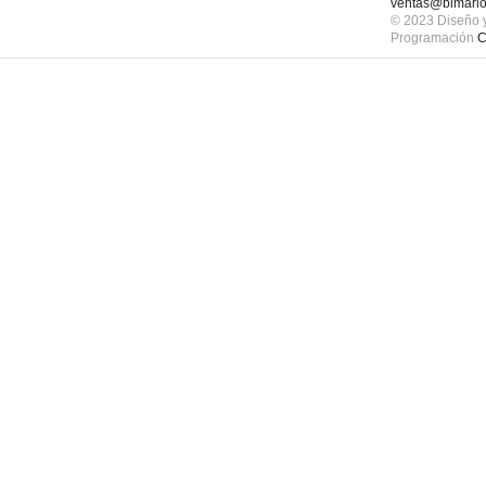
ventas@bimarlo
© 2023 Diseño 
Programación
C