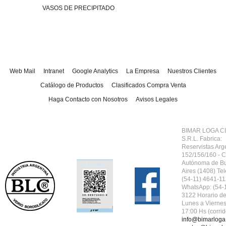
VASOS DE PRECIPITADO
Web Mail
Intranet
Google Analytics
La Empresa
Nuestros Clientes
Catálogo de Productos
Clasificados Compra Venta
Haga Contacto con Nosotros
Avisos Legales
BIMAR LOGA CI
S.R.L.
Fabrica:
Reservistas Arg
152/156/160 - 
Autónoma de B
Aires (1408) Tel
(54-11) 4641-11
WhatsApp: (54-
3122 Horario de
Lunes a Viernes
17:00 Hs (corrid
info@bimarloga