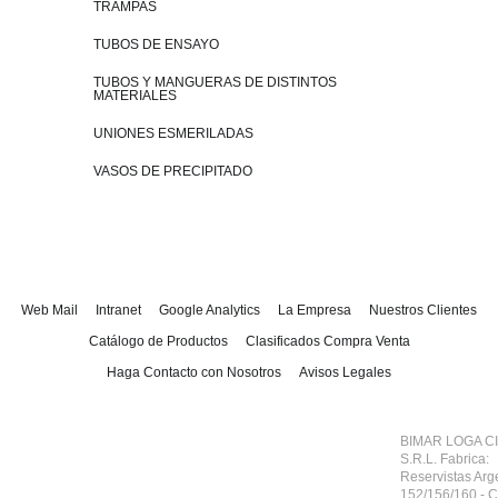
TRAMPAS
TUBOS DE ENSAYO
TUBOS Y MANGUERAS DE DISTINTOS
MATERIALES
UNIONES ESMERILADAS
VASOS DE PRECIPITADO
Web Mail
Intranet
Google Analytics
La Empresa
Nuestros Clientes
Catálogo de Productos
Clasificados Compra Venta
Haga Contacto con Nosotros
Avisos Legales
BIMAR LOGA CI
S.R.L.
Fabrica:
Reservistas Arg
152/156/160 - 