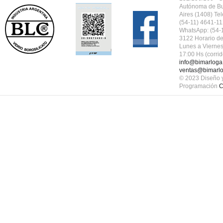
Autónoma de B
Aires (1408) Tel
(54-11) 4641-11
WhatsApp: (54-
3122 Horario de
Lunes a Viernes
17:00 Hs (corrid
info@bimarloga
ventas@bimarlo
© 2023 Diseño 
Programación
C