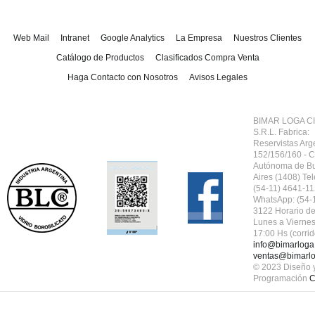
Web Mail
Intranet
Google Analytics
La Empresa
Nuestros Clientes
Catálogo de Productos
Clasificados Compra Venta
Haga Contacto con Nosotros
Avisos Legales
BIMAR LOGA CI
S.R.L.
Fabrica:
Reservistas Arg
152/156/160 - 
Autónoma de B
Aires (1408) Tel
(54-11) 4641-11
WhatsApp: (54-
3122 Horario de
Lunes a Viernes
17:00 Hs (corrid
info@bimarloga
ventas@bimarlo
© 2023 Diseño 
Programación
C