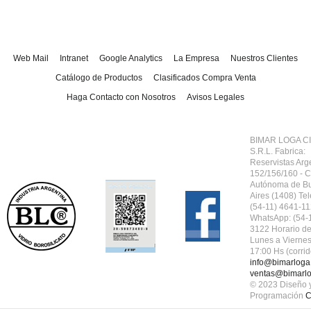
Web Mail
Intranet
Google Analytics
La Empresa
Nuestros Clientes
Catálogo de Productos
Clasificados Compra Venta
Haga Contacto con Nosotros
Avisos Legales
BIMAR LOGA CI
S.R.L.
Fabrica:
Reservistas Arg
152/156/160 - 
Autónoma de B
Aires (1408) Tel
(54-11) 4641-11
WhatsApp: (54-
3122 Horario de
Lunes a Viernes
17:00 Hs (corrid
info@bimarloga
ventas@bimarlo
© 2023 Diseño 
Programación
C