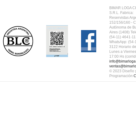
BIMAR LOGA CI
S.R.L.
Fabrica:
Reservistas Arg
152/156/160 - 
Autónoma de B
Aires (1408) Tel
(54-11) 4641-11
WhatsApp: (54-
3122 Horario de
Lunes a Viernes
17:00 Hs (corrid
info@bimarloga
ventas@bimarlo
© 2023 Diseño 
Programación
C