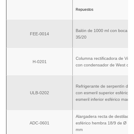
Repuestos
Balón de 1000 ml con boca es
FEE-0014
35/20
Columna rectificadora de Vigr
H-0201
con condensador de West de 1
Refrigerante de serpentín de 
ULB-0202
con esmeril superior esférico
esmeril inferior esférico mach
Alargadera recta de destilació
ADC-0601
esférico hembra 18/9 de Ø 12
mm