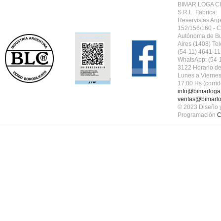
BIMAR LOGA CI
S.R.L.
Fabrica:
Reservistas Arg
152/156/160 - 
Autónoma de B
Aires (1408) Tel
(54-11) 4641-11
WhatsApp: (54-
3122 Horario de
Lunes a Viernes
17:00 Hs (corrid
info@bimarloga
ventas@bimarlo
© 2023 Diseño 
Programación
C