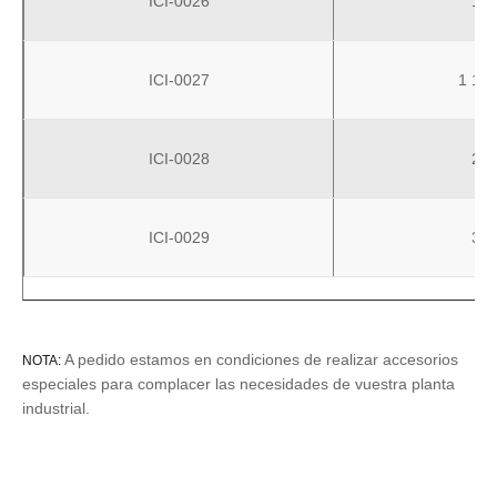
ICI-0026
1"
ICI-0027
1 1/2
ICI-0028
2"
ICI-0029
3"
A pedido estamos en condiciones de realizar accesorios
NOTA:
especiales para complacer las necesidades de vuestra planta
industrial.