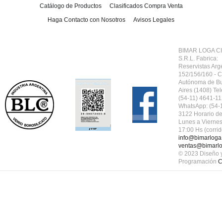
Catálogo de Productos
Clasificados Compra Venta
Haga Contacto con Nosotros
Avisos Legales
BIMAR LOGA CI
S.R.L.
Fabrica:
Reservistas Arg
152/156/160 - 
Autónoma de B
Aires (1408) Tel
(54-11) 4641-11
WhatsApp: (54-
3122 Horario de
Lunes a Viernes
17:00 Hs (corrid
info@bimarloga
ventas@bimarlo
© 2023 Diseño 
Programación
C