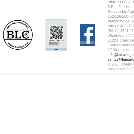
BIMAR LOGA CI
S.R.L.
Fabrica:
Reservistas Arg
152/156/160 - 
Autónoma de B
Aires (1408) Tel
(54-11) 4641-11
WhatsApp: (54-
3122 Horario de
Lunes a Viernes
17:00 Hs (corrid
info@bimarloga
ventas@bimarlo
© 2023 Diseño 
Programación
C