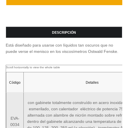
DESCRIPCIÓN
Está diseñado para usarse con líquidos tan oscuros que no
puede verse el menisco en los viscosímetros Ostwald Fenske.
Código
Detalles
con gabinete totalmente construído en acero inoxidable
esmerilado, con calentador eléctrico de potencia 750
alternada con alambre de nicrón montado sobre refract
EVA-
dentro del gabinete alcanzando una temperatura de 400
0034
de 100, 125, 200, 250 ml (a elección) , termómetro A.S.