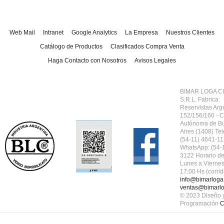
Web Mail
Intranet
Google Analytics
La Empresa
Nuestros Clientes
Catálogo de Productos
Clasificados Compra Venta
Haga Contacto con Nosotros
Avisos Legales
BIMAR LOGA CI
S.R.L.
Fabrica:
Reservistas Arg
152/156/160 - 
Autónoma de B
Aires (1408) Tel
(54-11) 4641-11
WhatsApp: (54-
3122 Horario de
Lunes a Viernes
17:00 Hs (corrid
info@bimarloga
ventas@bimarlo
© 2023 Diseño 
Programación
C