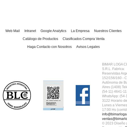
Web Mail
Intranet
Google Analytics
La Empresa
Nuestros Clientes
Catálogo de Productos
Clasificados Compra Venta
Haga Contacto con Nosotros
Avisos Legales
BIMAR LOGA CI
S.R.L.
Fabrica:
Reservistas Arg
152/156/160 - 
Autónoma de B
Aires (1408) Tel
(54-11) 4641-11
WhatsApp: (54-
3122 Horario de
Lunes a Viernes
17:00 Hs (corrid
info@bimarloga
ventas@bimarlo
© 2023 Diseño 